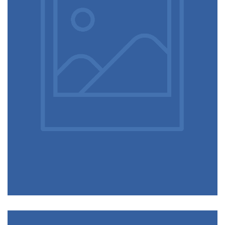
L’Invasion du Poisson-Lion
C’est un véritable ogre marin, un
perturbateur extrême de l’écosystème
subaquatique !