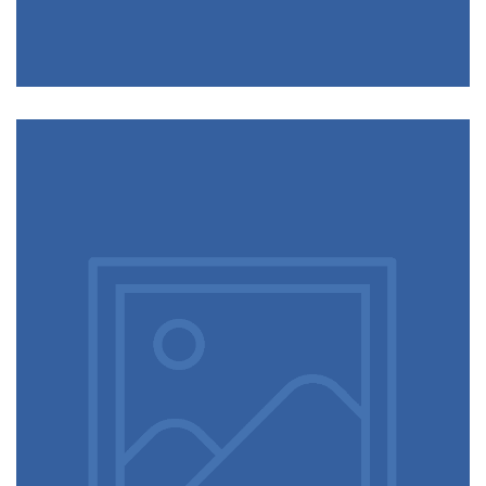
moitié de cet oxygène…
La Pollution par les plastiques
La Pollution par les plastiques Vidéo : ARTE Océans, le
mystère plastique (53 mn 08) : cliquer ICI Des chiffres pour
situer l’ampleur du phénomène : Entre 1950 et 2013, la