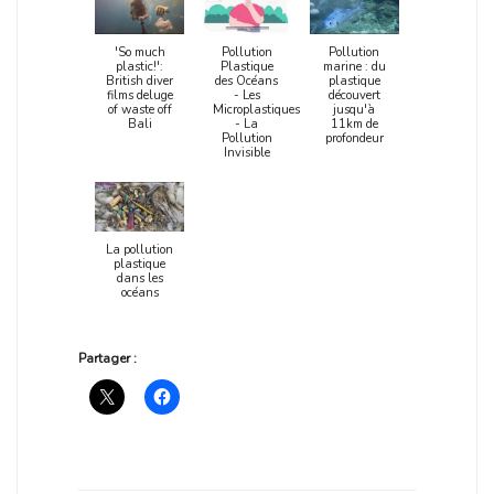
'So much
Pollution
Pollution
plastic!':
Plastique
marine : du
British diver
des Océans
plastique
films deluge
- Les
découvert
of waste off
Microplastiques
jusqu'à
Bali
- La
11km de
Pollution
profondeur
Invisible
La pollution
plastique
dans les
océans
Partager :