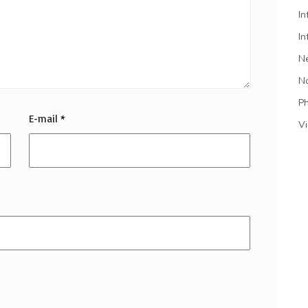
In
In
N
N
P
E-mail
*
V