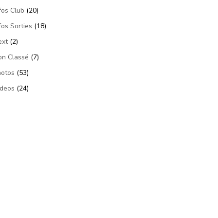
fos Club
(20)
fos Sorties
(18)
ext
(2)
on Classé
(7)
hotos
(53)
ideos
(24)