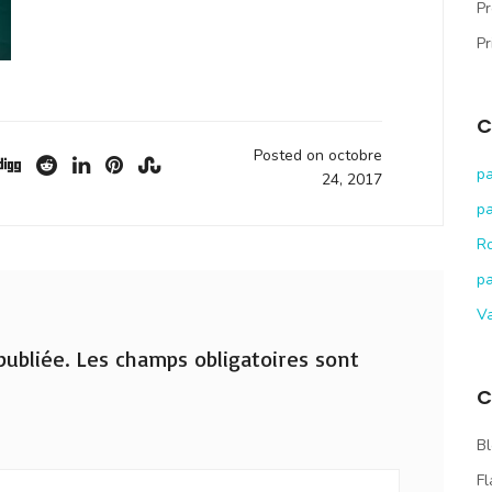
Pr
Pr
C
Posted on octobre
pa
24, 2017
pa
R
pa
V
ubliée.
Les champs obligatoires sont
C
Bl
Fl