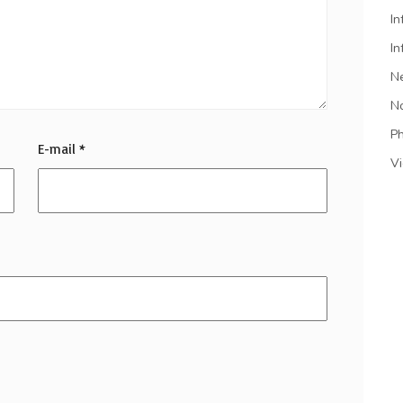
In
In
N
N
P
E-mail
*
V