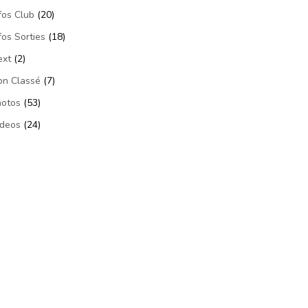
fos Club
(20)
fos Sorties
(18)
ext
(2)
on Classé
(7)
hotos
(53)
ideos
(24)