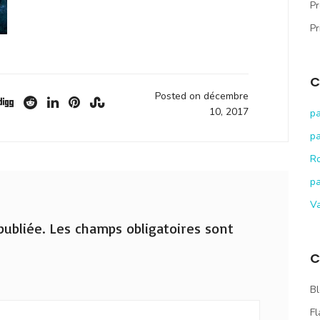
Pr
Pr
C
Posted on décembre
10, 2017
pa
pa
R
pa
V
ubliée.
Les champs obligatoires sont
C
Bl
Fl