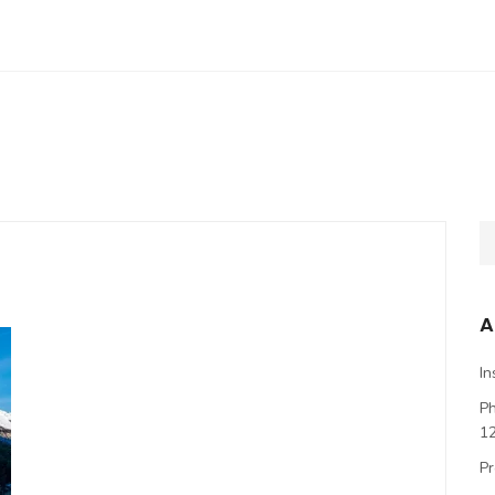
A
In
P
1
Pr