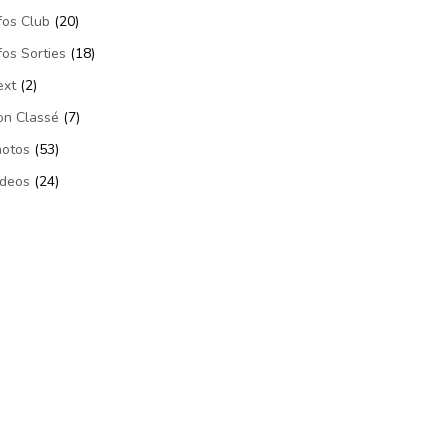
fos Club
(20)
fos Sorties
(18)
ext
(2)
on Classé
(7)
hotos
(53)
ideos
(24)