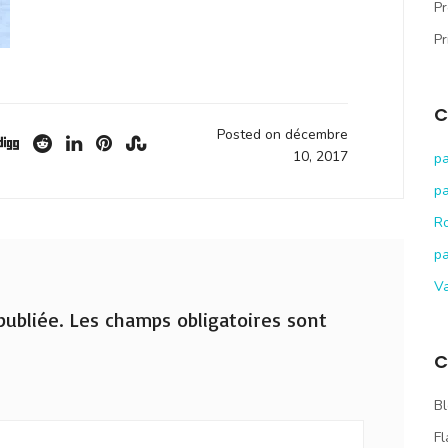
Pr
Pr
C
Posted on décembre
10, 2017
pa
pa
R
pa
V
ubliée.
Les champs obligatoires sont
C
Bl
Fl