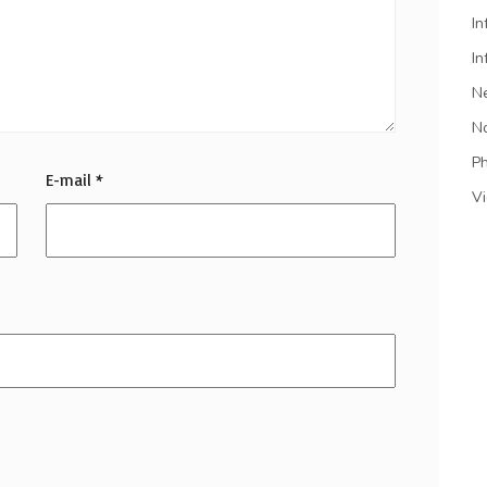
In
In
N
N
P
E-mail
*
V