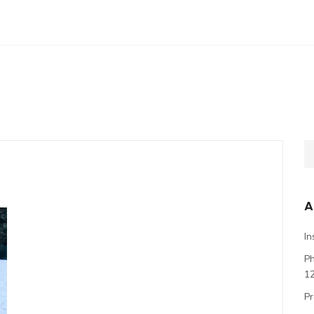
A
In
P
1
Pr