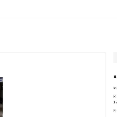
A
In
P
1
Pr