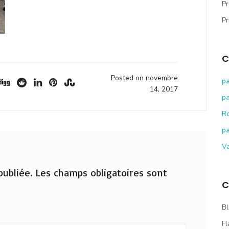
Pr
Pr
C
Posted on novembre
pa
14, 2017
pa
R
pa
V
ubliée.
Les champs obligatoires sont
C
Bl
Fl