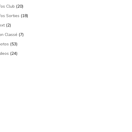
fos Club
(20)
fos Sorties
(18)
ext
(2)
on Classé
(7)
hotos
(53)
ideos
(24)