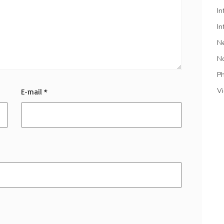
In
In
N
N
P
V
E-mail
*