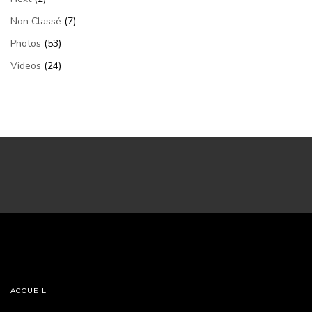
Non Classé
(7)
Photos
(53)
Videos
(24)
ACCUEIL