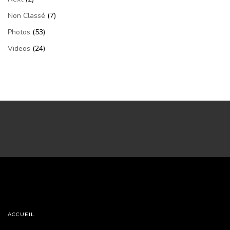
Non Classé
(7)
Photos
(53)
Videos
(24)
ACCUEIL