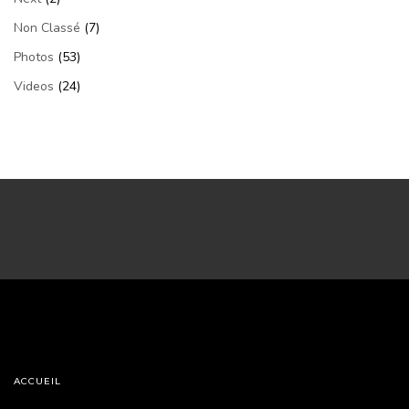
Non Classé
(7)
Photos
(53)
Videos
(24)
ACCUEIL