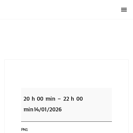
Club Archimede
Togg
navi
PN1:Module
6
20 h 00 min
–
22 h 00
min
14/01/2026
PN1