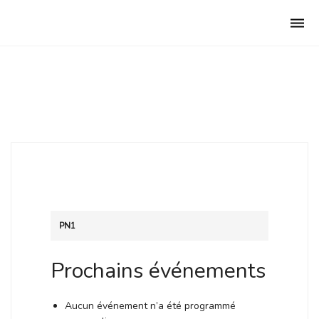
Club Archimede
Togg
navi
PN1
Prochains événements
Aucun événement n’a été programmé