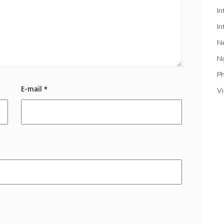
In
In
N
N
P
E-mail
*
V