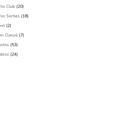
fos Club
(20)
fos Sorties
(18)
ext
(2)
on Classé
(7)
hotos
(53)
ideos
(24)