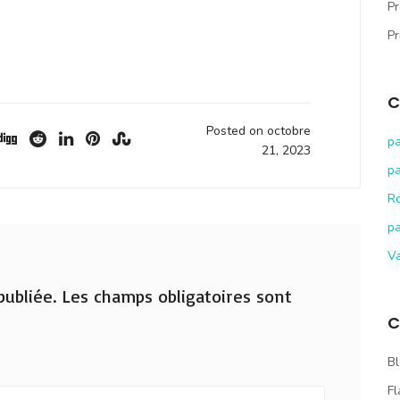
Pr
Pr
C
Posted on octobre
pa
21, 2023
pa
R
pa
V
ubliée.
Les champs obligatoires sont
C
Bl
Fl