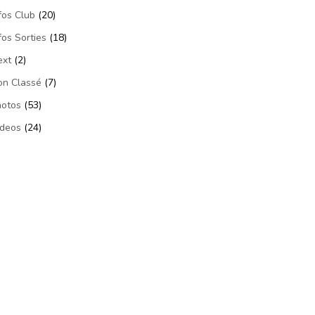
fos Club
(20)
fos Sorties
(18)
ext
(2)
on Classé
(7)
hotos
(53)
ideos
(24)