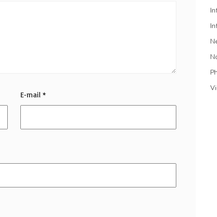
In
In
N
N
P
V
E-mail
*