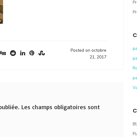
Pr
Pr
C
pa
Posted on octobre
21, 2017
pa
R
pa
V
ubliée.
Les champs obligatoires sont
C
Bl
Fl