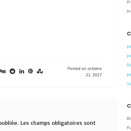
Pr
Pr
C
pa
pa
R
Posted on octobre
pa
21, 2017
V
C
Bl
ubliée.
Les champs obligatoires sont
Fl