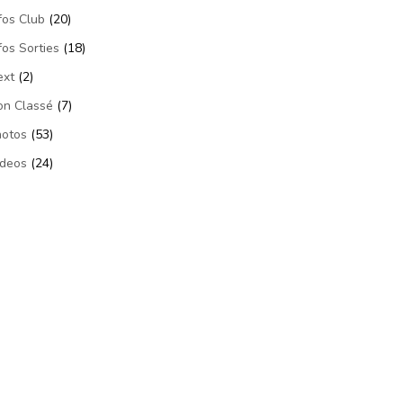
fos Club
(20)
fos Sorties
(18)
ext
(2)
on Classé
(7)
hotos
(53)
ideos
(24)