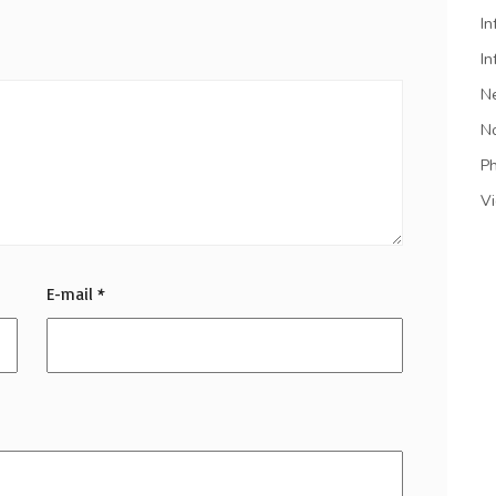
In
In
N
N
P
V
E-mail
*