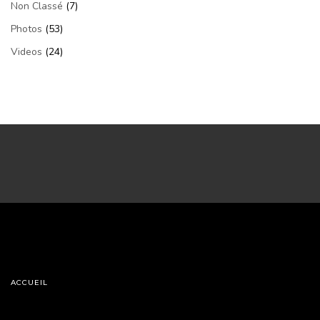
Non Classé
(7)
Photos
(53)
Videos
(24)
ACCUEIL