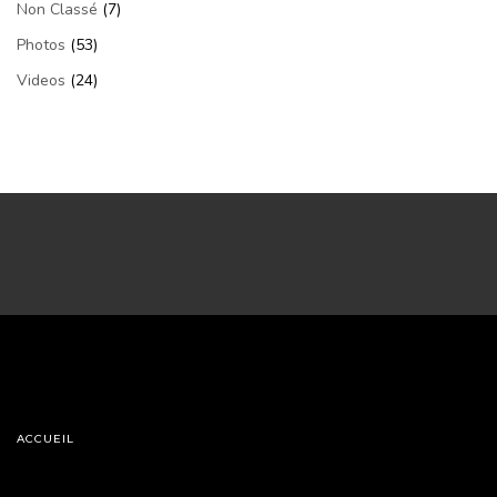
Non Classé
(7)
Photos
(53)
Videos
(24)
ACCUEIL