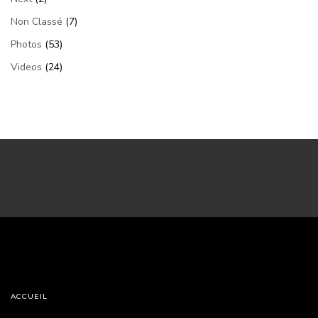
Non Classé
(7)
Photos
(53)
Videos
(24)
ACCUEIL