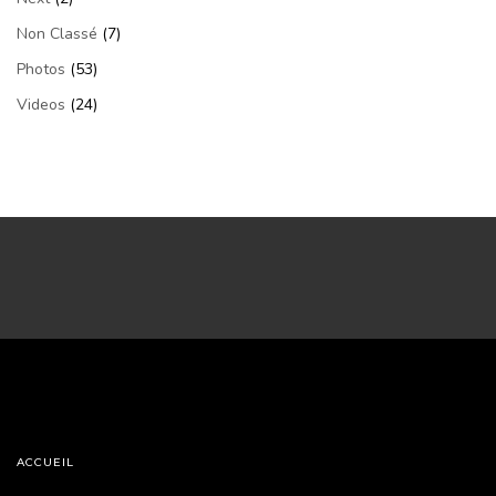
Non Classé
(7)
Photos
(53)
Videos
(24)
ACCUEIL