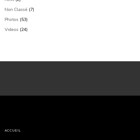
Non Classé
(7)
Photos
(53)
Videos
(24)
ACCUEIL