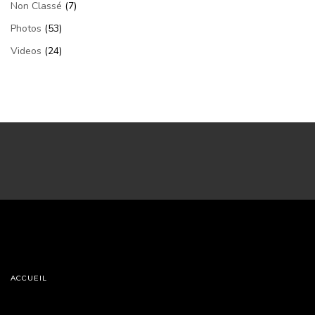
Non Classé
(7)
Photos
(53)
Videos
(24)
ACCUEIL