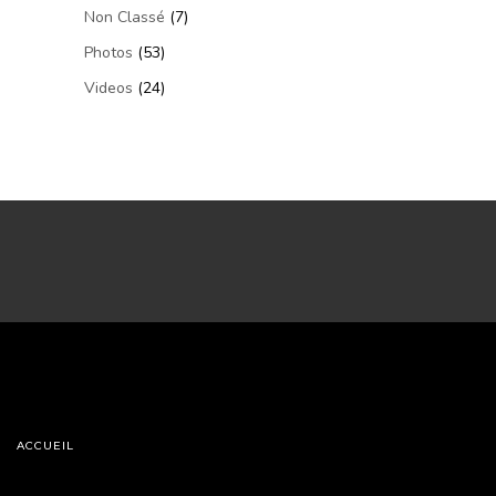
Non Classé
(7)
Photos
(53)
Videos
(24)
ACCUEIL