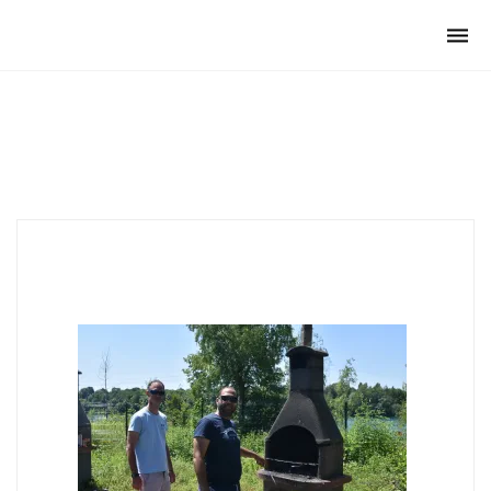
Club Archimede
Togg
navi