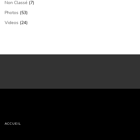
Non Classé
(7)
Photos
(53)
Videos
(24)
ACCUEIL