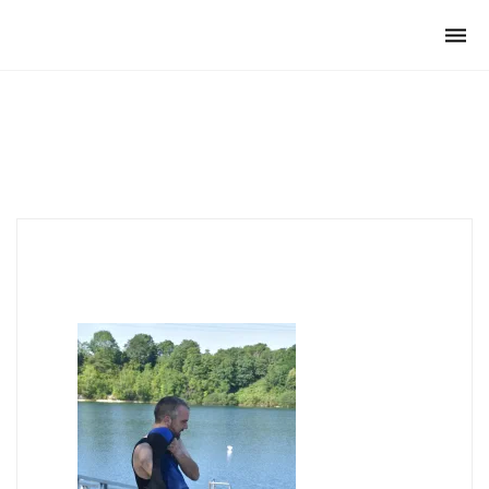
Club Archimede
Togg
navi