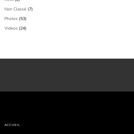
Non Classé
(7)
Photos
(53)
Videos
(24)
ACCUEIL