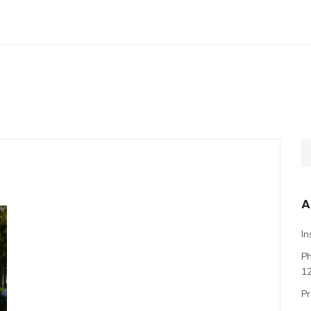
A
In
P
1
Pr