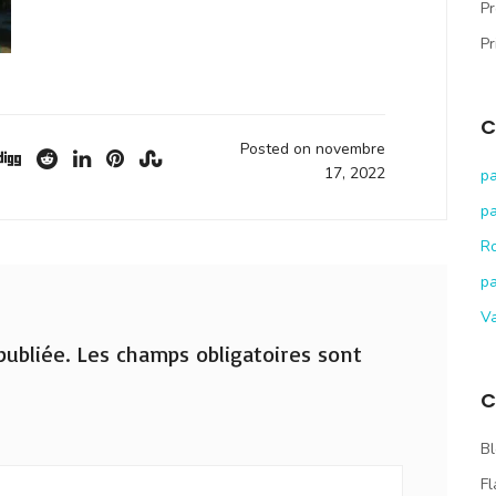
Pr
Pr
C
Posted on novembre
17, 2022
pa
pa
R
pa
V
ubliée.
Les champs obligatoires sont
C
Bl
Fl