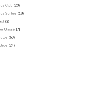
fos Club
(20)
fos Sorties
(18)
ext
(2)
on Classé
(7)
hotos
(53)
ideos
(24)