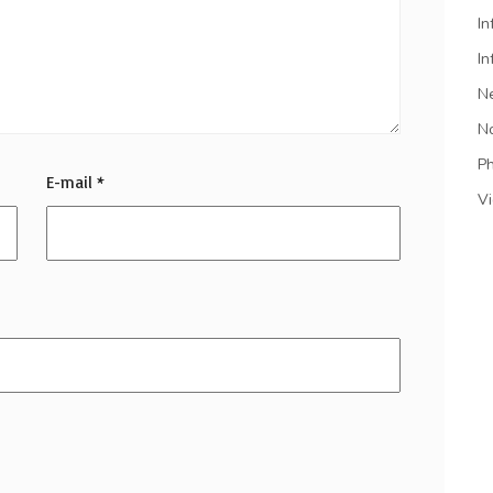
In
In
N
N
P
E-mail
*
V