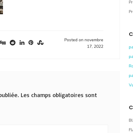
Pr
Pr
C
Posted on novembre
17, 2022
pa
pa
R
pa
V
ubliée.
Les champs obligatoires sont
C
Bl
Fl