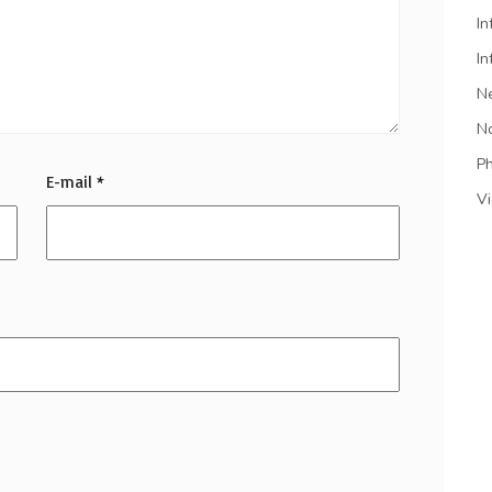
In
In
N
N
P
E-mail
*
V