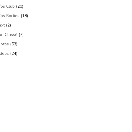
fos Club
(20)
fos Sorties
(18)
ext
(2)
on Classé
(7)
hotos
(53)
ideos
(24)