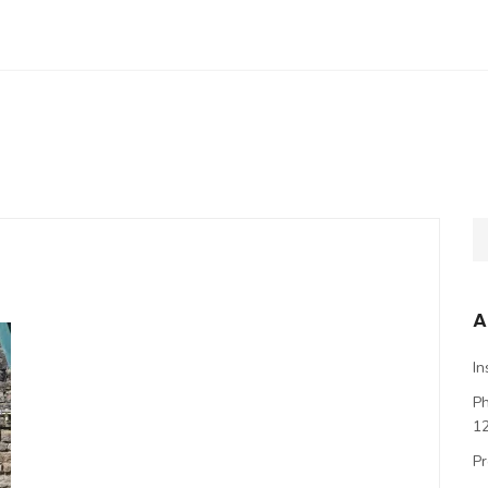
A
In
P
1
Pr