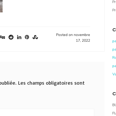
Pr
Pr
C
Posted on novembre
17, 2022
pa
pa
R
pa
V
ubliée.
Les champs obligatoires sont
C
Bl
Fl