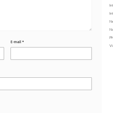
In
In
N
N
P
E-mail
*
V