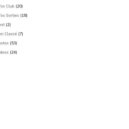
fos Club
(20)
fos Sorties
(18)
ext
(2)
on Classé
(7)
hotos
(53)
ideos
(24)