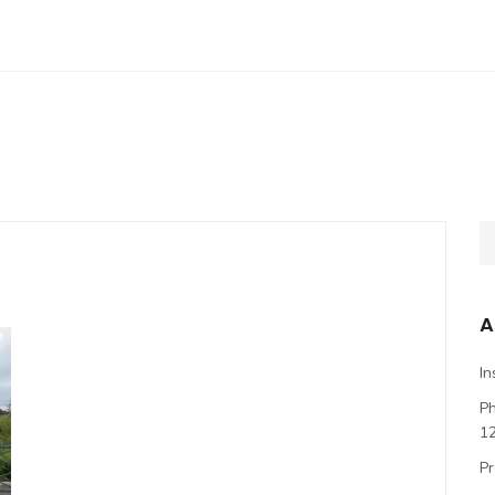
A
In
P
1
Pr