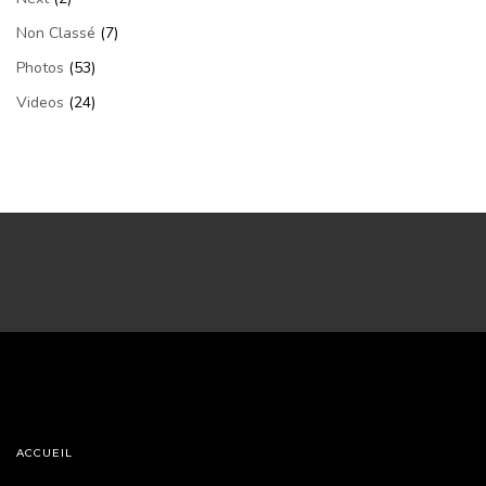
Non Classé
(7)
Photos
(53)
Videos
(24)
ACCUEIL