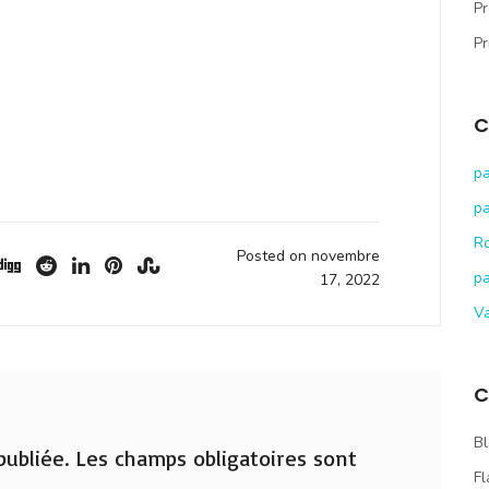
Pr
Pr
C
pa
pa
R
Posted on novembre
pa
17, 2022
V
C
Bl
ubliée.
Les champs obligatoires sont
Fl