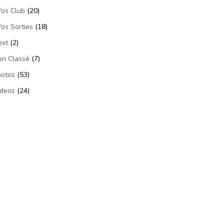
fos Club
(20)
fos Sorties
(18)
ext
(2)
on Classé
(7)
hotos
(53)
ideos
(24)