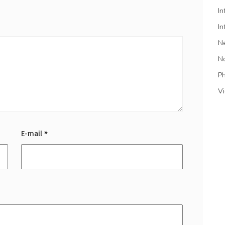
In
In
N
N
P
V
E-mail
*