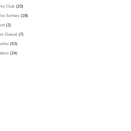
fos Club
(20)
fos Sorties
(18)
ext
(2)
on Classé
(7)
hotos
(53)
ideos
(24)