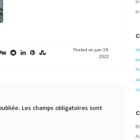
Pr
Pr
C
pa
Posted on juin 19,
2022
pa
R
pa
V
ubliée.
Les champs obligatoires sont
C
Bl
Fl