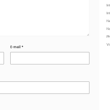
In
In
N
N
P
V
E-mail
*