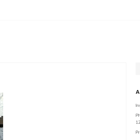
A
In
P
1
Pr