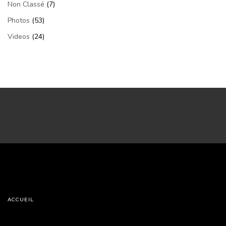
Non Classé
(7)
Photos
(53)
Videos
(24)
ACCUEIL