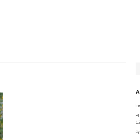
A
In
P
1
Pr