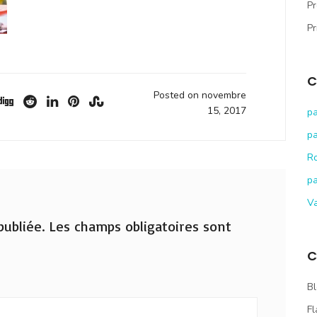
Pr
Pr
C
Posted on novembre
15, 2017
pa
pa
R
pa
V
ubliée.
Les champs obligatoires sont
C
Bl
Fl