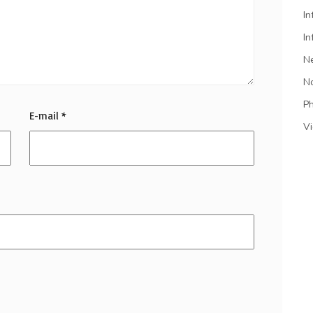
In
In
N
N
P
E-mail
*
V