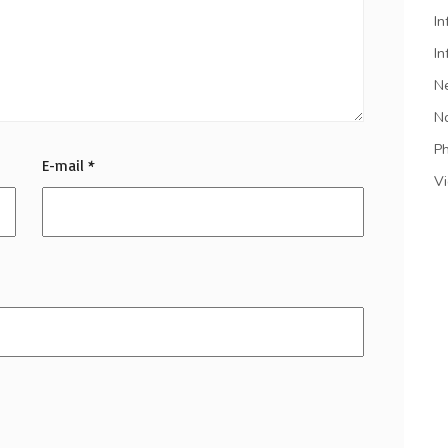
In
In
N
N
P
E-mail
*
V