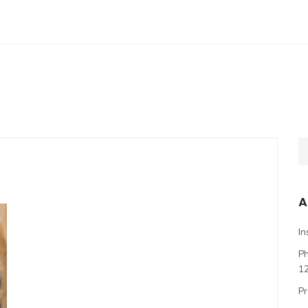
A
In
P
1
Pr