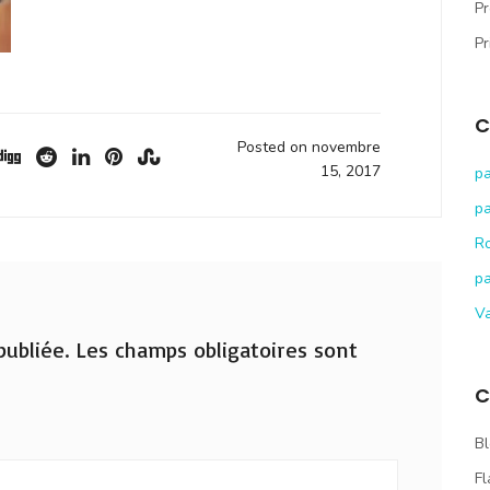
Pr
Pr
C
Posted on novembre
15, 2017
pa
pa
R
pa
V
ubliée.
Les champs obligatoires sont
C
Bl
Fl