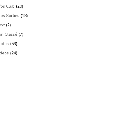
fos Club
(20)
fos Sorties
(18)
ext
(2)
on Classé
(7)
hotos
(53)
ideos
(24)