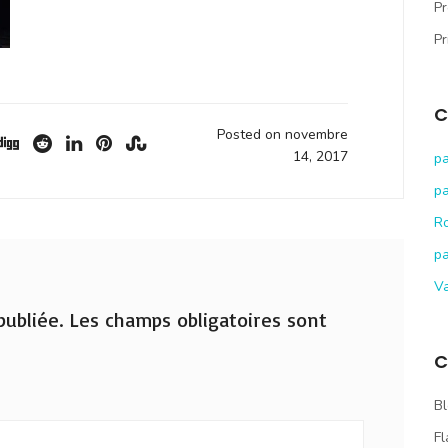
Pr
Pr
C
Posted on novembre
14, 2017
pa
pa
R
pa
V
ubliée.
Les champs obligatoires sont
C
Bl
Fl