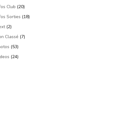
fos Club
(20)
fos Sorties
(18)
ext
(2)
on Classé
(7)
hotos
(53)
ideos
(24)