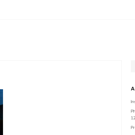
A
In
P
1
Pr