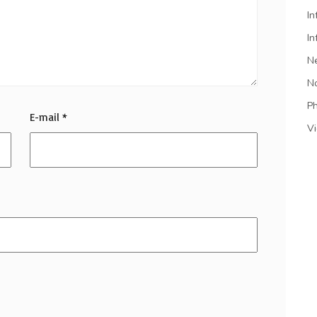
In
In
N
N
P
E-mail
*
V