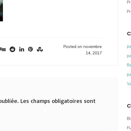
Pr
Pr
C
pa
Posted on novembre
14, 2017
pa
R
pa
V
ubliée.
Les champs obligatoires sont
C
Bl
Fl