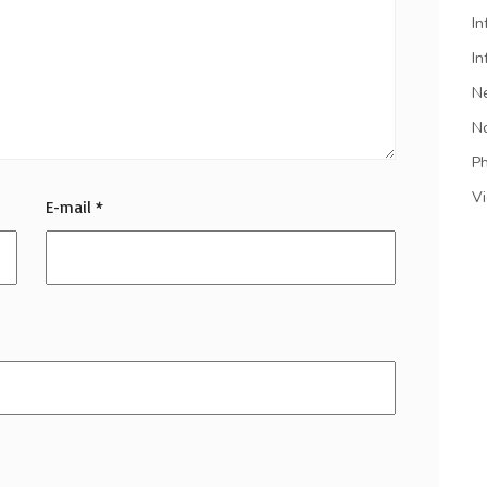
In
In
N
N
P
V
E-mail
*