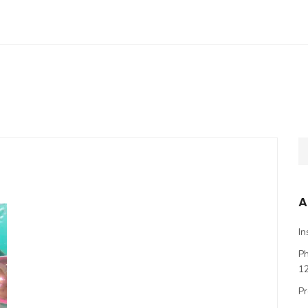
A
In
P
1
Pr