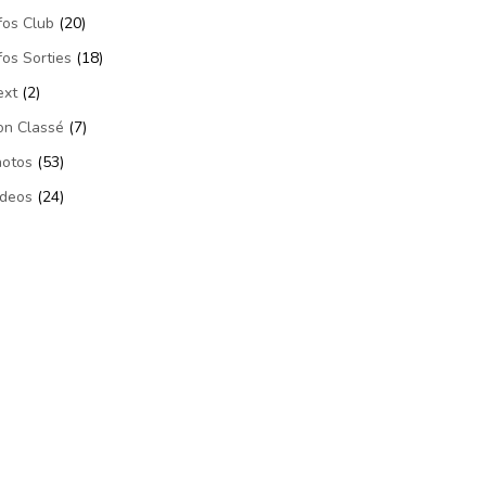
fos Club
(20)
fos Sorties
(18)
ext
(2)
on Classé
(7)
hotos
(53)
ideos
(24)