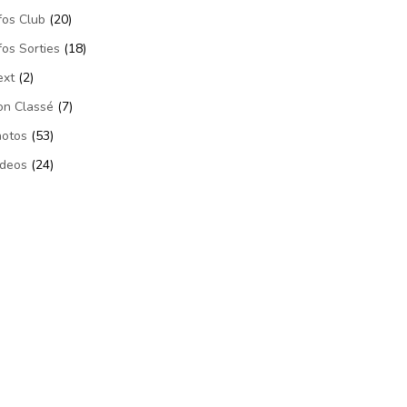
fos Club
(20)
fos Sorties
(18)
ext
(2)
on Classé
(7)
hotos
(53)
ideos
(24)