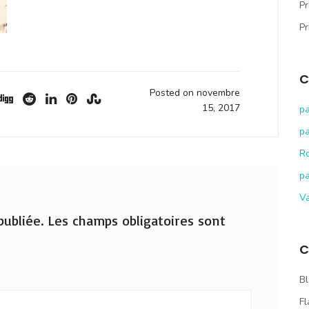
Pr
Pr
C
Posted on novembre
15, 2017
pa
pa
R
pa
V
ubliée.
Les champs obligatoires sont
C
Bl
Fl