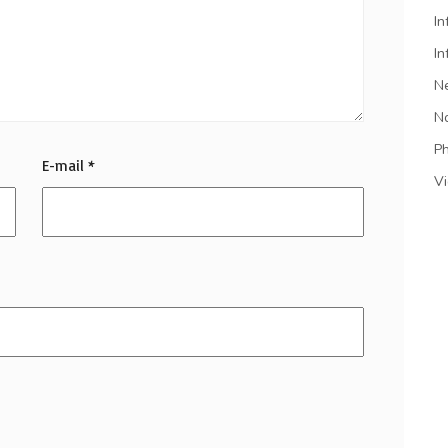
In
In
N
N
P
E-mail
*
V