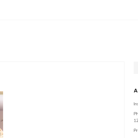
A
In
P
1
Pr