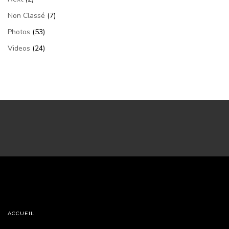
Non Classé
(7)
Photos
(53)
Videos
(24)
ACCUEIL