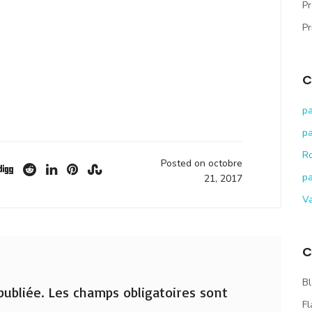
Pr
Pr
C
pa
pa
R
Posted on octobre
pa
21, 2017
V
C
Bl
ubliée.
Les champs obligatoires sont
Fl