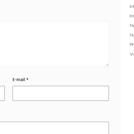
In
In
N
N
P
V
E-mail
*