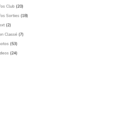
fos Club
(20)
fos Sorties
(18)
ext
(2)
on Classé
(7)
hotos
(53)
ideos
(24)