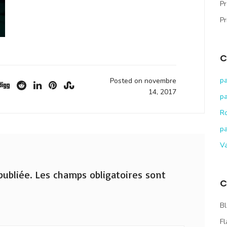
Pr
Pr
C
pa
Posted on novembre
14, 2017
pa
R
pa
V
ubliée.
Les champs obligatoires sont
C
Bl
Fl