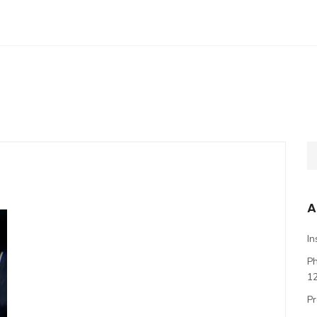
A
In
P
1
Pr