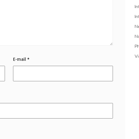
In
In
N
N
P
V
E-mail
*