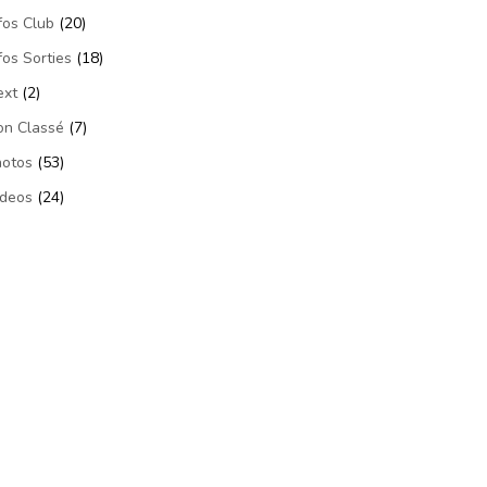
fos Club
(20)
fos Sorties
(18)
ext
(2)
on Classé
(7)
hotos
(53)
ideos
(24)