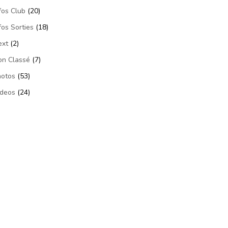
fos Club
(20)
fos Sorties
(18)
ext
(2)
on Classé
(7)
hotos
(53)
ideos
(24)