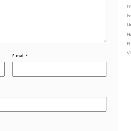
In
In
N
N
P
V
E-mail
*