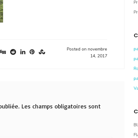
Pr
Pr
C
pa
Posted on novembre
14, 2017
pa
R
pa
V
ubliée.
Les champs obligatoires sont
C
Bl
Fl