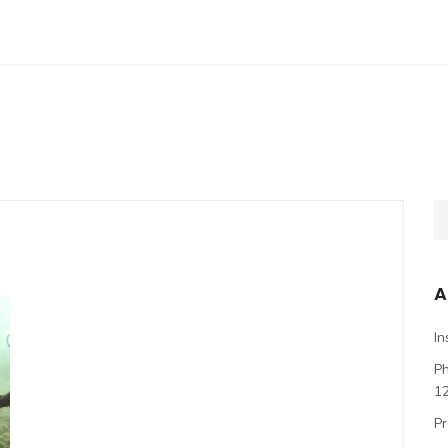
A
In
P
1
Pr