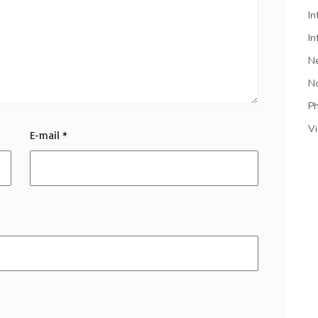
In
In
N
N
P
V
E-mail
*