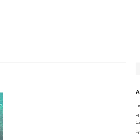
A
In
P
1
Pr