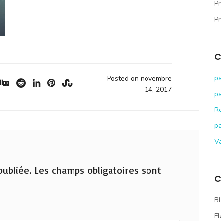
Pr
Pr
C
pa
Posted on novembre
14, 2017
pa
R
pa
V
ubliée.
Les champs obligatoires sont
C
Bl
Fl