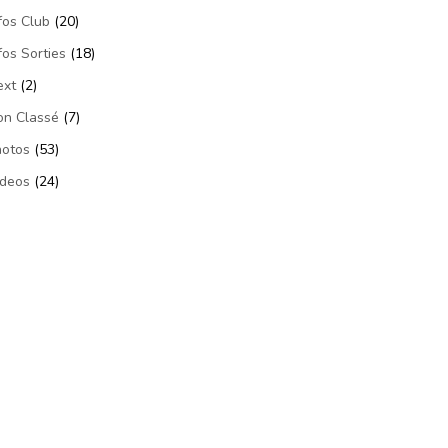
fos Club
(20)
fos Sorties
(18)
ext
(2)
on Classé
(7)
hotos
(53)
ideos
(24)