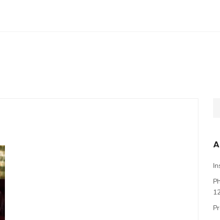
A
In
P
1
Pr