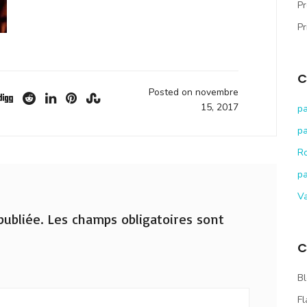
Pr
Pr
C
Posted on novembre
15, 2017
pa
pa
R
pa
V
ubliée.
Les champs obligatoires sont
C
Bl
Fl