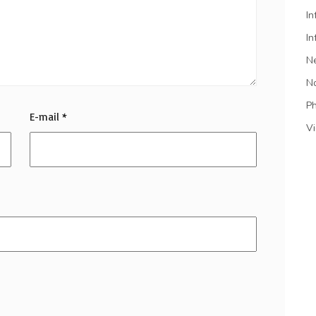
In
In
N
N
P
E-mail
*
V