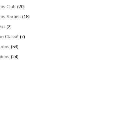
fos Club
(20)
fos Sorties
(18)
ext
(2)
on Classé
(7)
hotos
(53)
ideos
(24)