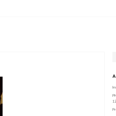
A
In
P
1
Pr