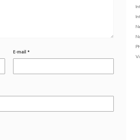
In
In
N
N
P
E-mail
*
V