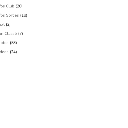
fos Club
(20)
fos Sorties
(18)
ext
(2)
on Classé
(7)
hotos
(53)
ideos
(24)