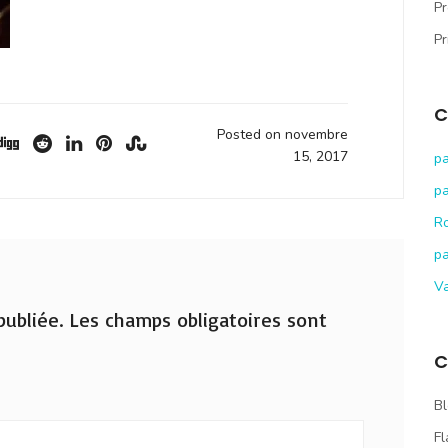
Pr
Pr
C
Posted on novembre
15, 2017
pa
pa
R
pa
V
ubliée.
Les champs obligatoires sont
C
Bl
Fl