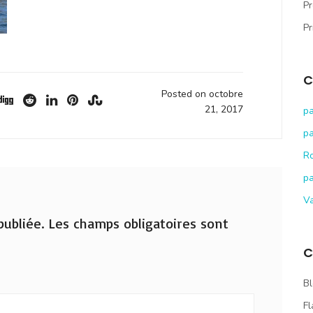
Pr
Pr
C
Posted on octobre
21, 2017
pa
pa
R
pa
V
ubliée.
Les champs obligatoires sont
C
Bl
Fl