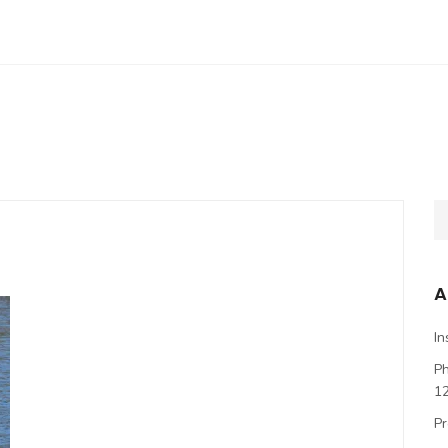
A
In
P
1
Pr