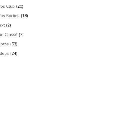
fos Club
(20)
fos Sorties
(18)
ext
(2)
on Classé
(7)
hotos
(53)
ideos
(24)