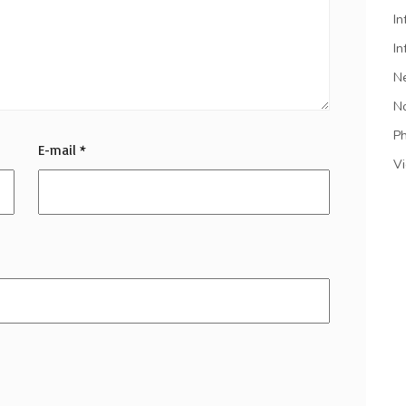
In
In
N
N
P
E-mail
*
V