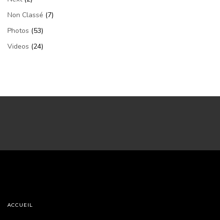
Non Classé
(7)
Photos
(53)
Videos
(24)
ACCUEIL