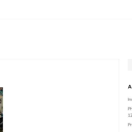
A
In
P
1
Pr