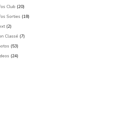
fos Club
(20)
fos Sorties
(18)
ext
(2)
on Classé
(7)
hotos
(53)
ideos
(24)