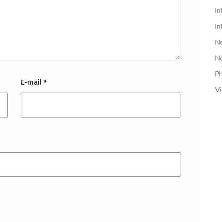
In
In
N
N
P
E-mail
*
V