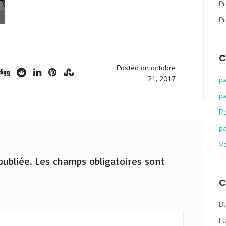
Pr
Pr
C
Posted on octobre
21, 2017
pa
pa
R
pa
V
ubliée.
Les champs obligatoires sont
C
Bl
Fl