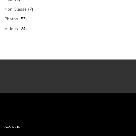
Non Classé
(7)
Photos
(53)
Videos
(24)
ACCUEIL