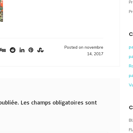
Pr
Pr
C
pa
Posted on novembre
14, 2017
pa
R
pa
V
ubliée.
Les champs obligatoires sont
C
Bl
Fl