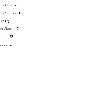
fos Club
(20)
fos Sorties
(18)
ext
(2)
on Classé
(7)
hotos
(53)
ideos
(24)