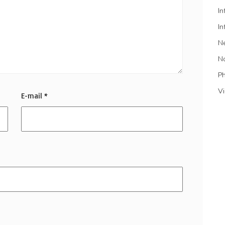
In
In
N
N
P
V
E-mail
*