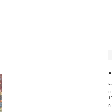
A
In
P
1
Pr