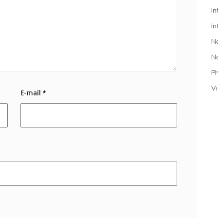
In
In
N
N
P
V
E-mail
*