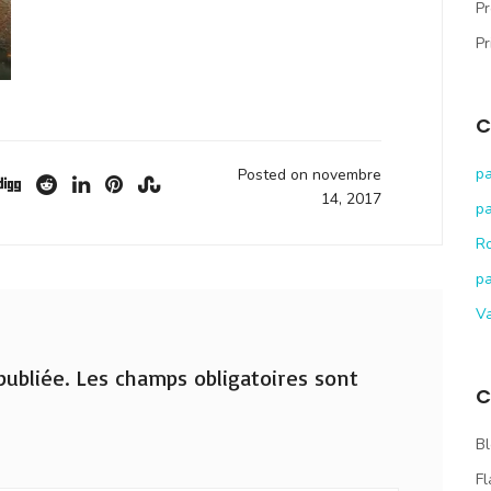
Pr
Pr
C
pa
Posted on novembre
14, 2017
pa
R
pa
V
ubliée.
Les champs obligatoires sont
C
Bl
Fl