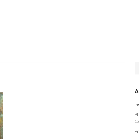
A
In
P
1
Pr