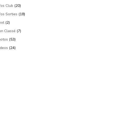
fos Club
(20)
fos Sorties
(18)
ext
(2)
on Classé
(7)
hotos
(53)
ideos
(24)