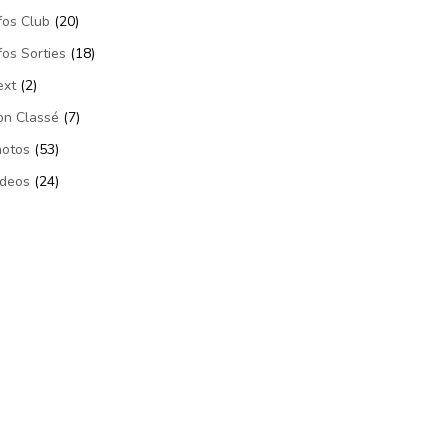
fos Club
(20)
fos Sorties
(18)
ext
(2)
on Classé
(7)
hotos
(53)
ideos
(24)