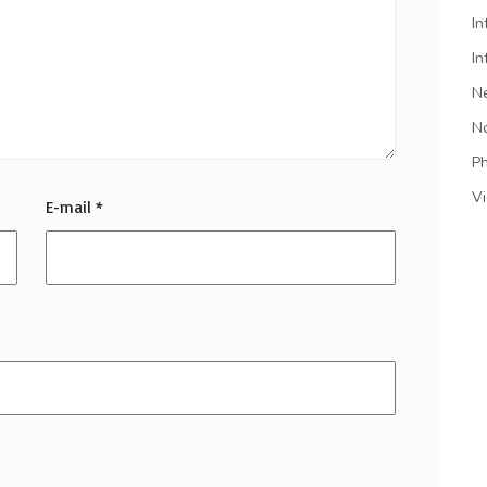
In
In
N
N
P
V
E-mail
*