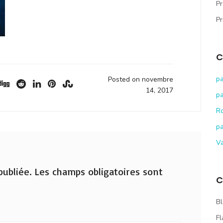
Pr
Pr
C
pa
Posted on novembre
14, 2017
pa
R
pa
V
ubliée.
Les champs obligatoires sont
C
Bl
Fl