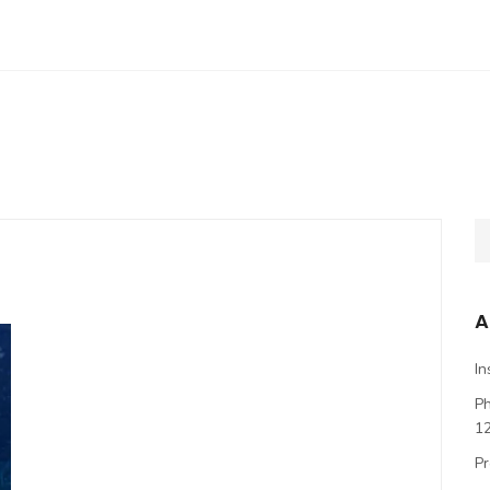
A
In
P
1
Pr